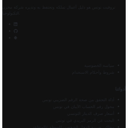
تروفيت تونس هو دليل أعمال تملكه وتحتفظ به وتديره
شركة مخزن
.
التكنولوجيا
سياسة الخصوصية
شروط وأحكام الاستخدام
أدواتنا
أداة التحقق من صحة الرقم الضريبي تونس
محول رقم الحساب الآيبان في تونس
أسعار صرف الدينار التونسي
البحث عن الرمز البريدي في تونس
محاكي ضريبة الدخل الشخصي للموظف/المتقاعد