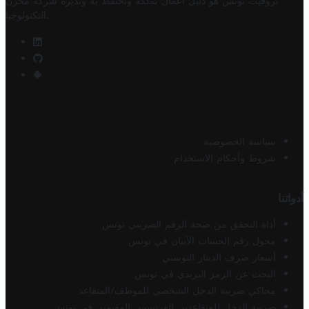
تروفيت تونس هو دليل أعمال تملكه وتحتفظ به وتديره
شركة مخزن
.
التكنولوجيا
سياسة الخصوصية
شروط وأحكام الاستخدام
أدواتنا
أداة التحقق من صحة الرقم الضريبي تونس
محول رقم الحساب الآيبان في تونس
أسعار صرف الدينار التونسي
البحث عن الرمز البريدي في تونس
محاكي ضريبة الدخل الشخصي للموظف/المتقاعد
ضريبة الدخل للمتقاعدين الفرنسيين المقيمين في تونس