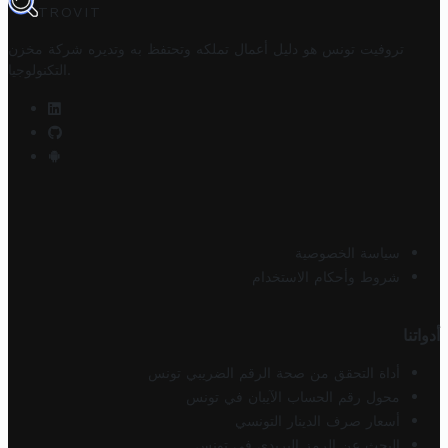
TROVIT
تروفيت تونس هو دليل أعمال تملكه وتحتفظ به وتديره
شركة مخزن
.
التكنولوجيا
سياسة الخصوصية
شروط وأحكام الاستخدام
أدواتنا
أداة التحقق من صحة الرقم الضريبي تونس
محول رقم الحساب الآيبان في تونس
أسعار صرف الدينار التونسي
البحث عن الرمز البريدي في تونس