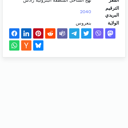
المقر
نهج الساحل المنطقة البترولية رادس
الترقيم
2040
البريدي
الولاية
بنعروس