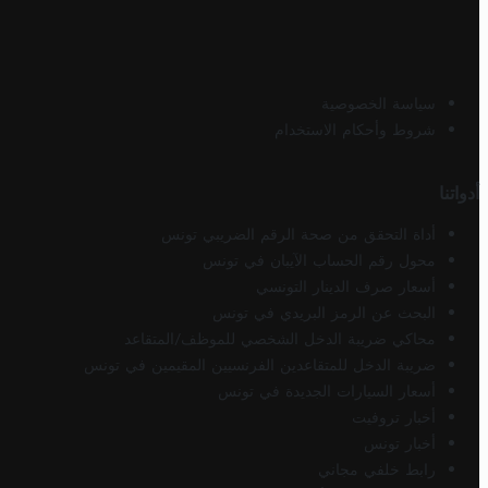
سياسة الخصوصية
شروط وأحكام الاستخدام
أدواتنا
أداة التحقق من صحة الرقم الضريبي تونس
محول رقم الحساب الآيبان في تونس
أسعار صرف الدينار التونسي
البحث عن الرمز البريدي في تونس
محاكي ضريبة الدخل الشخصي للموظف/المتقاعد
ضريبة الدخل للمتقاعدين الفرنسيين المقيمين في تونس
أسعار السيارات الجديدة في تونس
أخبار تروفيت
أخبار تونس
رابط خلفي مجاني