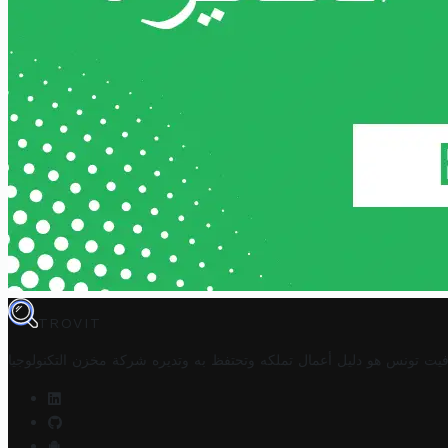
TROVIT
فيت تونس هو دليل أعمال تملكه وتحتفظ به وتديره
شركة مخزن التكنولوجيا