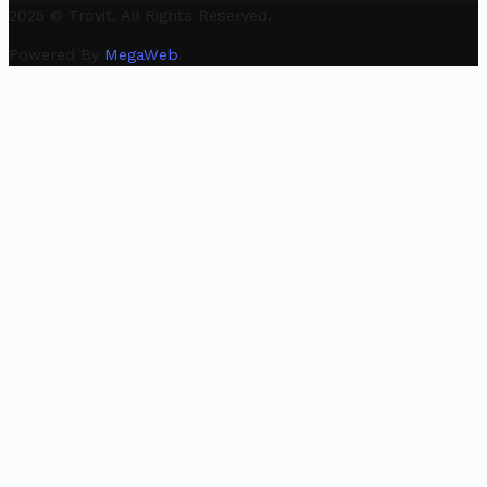
2025 © Trovit. All Rights Reserved.
Powered By
MegaWeb
.