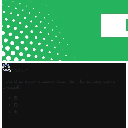
TROVIT
تروفيت تونس هو دليل أعمال تملكه وتحتفظ به وتديره
شركة مخزن
.
التكنولوجيا