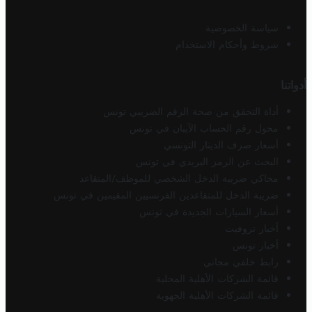
سياسة الخصوصية
شروط وأحكام الاستخدام
أدواتنا
أداة التحقق من صحة الرقم الضريبي تونس
محول رقم الحساب الآيبان في تونس
أسعار صرف الدينار التونسي
البحث عن الرمز البريدي في تونس
محاكي ضريبة الدخل الشخصي للموظف/المتقاعد
ضريبة الدخل للمتقاعدين الفرنسيين المقيمين في تونس
أسعار السيارات الجديدة في تونس
أخبار تروفيت
أخبار تونس
رابط خلفي مجاني
قائمة الشركات الأهلية المحلية
قائمة الشركات الأهلية الجهوية