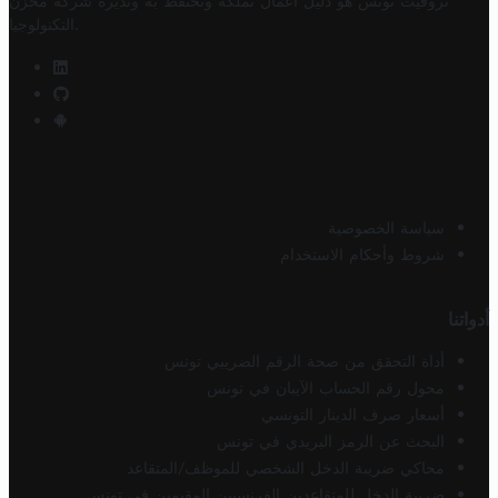
تروفيت تونس هو دليل أعمال تملكه وتحتفظ به وتديره
شركة مخزن
.
التكنولوجيا
سياسة الخصوصية
شروط وأحكام الاستخدام
أدواتنا
أداة التحقق من صحة الرقم الضريبي تونس
محول رقم الحساب الآيبان في تونس
أسعار صرف الدينار التونسي
البحث عن الرمز البريدي في تونس
محاكي ضريبة الدخل الشخصي للموظف/المتقاعد
ضريبة الدخل للمتقاعدين الفرنسيين المقيمين في تونس