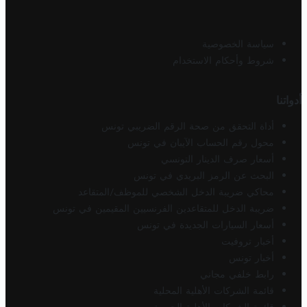
سياسة الخصوصية
شروط وأحكام الاستخدام
أدواتنا
أداة التحقق من صحة الرقم الضريبي تونس
محول رقم الحساب الآيبان في تونس
أسعار صرف الدينار التونسي
البحث عن الرمز البريدي في تونس
محاكي ضريبة الدخل الشخصي للموظف/المتقاعد
ضريبة الدخل للمتقاعدين الفرنسيين المقيمين في تونس
أسعار السيارات الجديدة في تونس
أخبار تروفيت
أخبار تونس
رابط خلفي مجاني
قائمة الشركات الأهلية المحلية