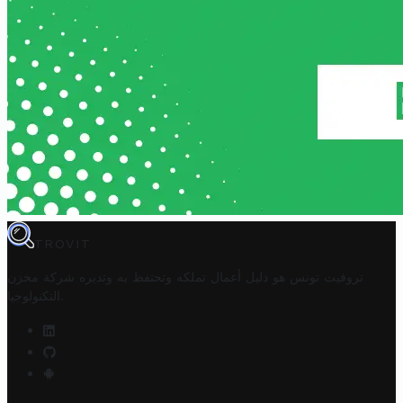
TROVIT
تروفيت تونس هو دليل أعمال تملكه وتحتفظ به وتديره
شركة مخزن
.
التكنولوجيا