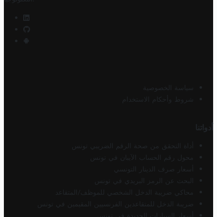
سياسة الخصوصية
شروط وأحكام الاستخدام
أدواتنا
أداة التحقق من صحة الرقم الضريبي تونس
محول رقم الحساب الآيبان في تونس
أسعار صرف الدينار التونسي
البحث عن الرمز البريدي في تونس
محاكي ضريبة الدخل الشخصي للموظف/المتقاعد
ضريبة الدخل للمتقاعدين الفرنسيين المقيمين في تونس
أسعار السيارات الجديدة في تونس