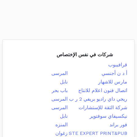
شركات في نفس الإختصاص
قرافيبوب
أ د ن أجنسي
المرسى
مارس للاشهار
نابل
اتصال فنون اعلام للانتاج
باب بحر
ريجي داي راديو بريفي 2 ر ب
المرسى
شركة الثقة للإستشارات
المرسى
نيكسيفاي سوفتوير
نابل
فور براند
المنزه
STE EXPERT PRINT&PUB
زغوان