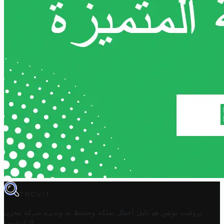
TROVIT
تروفيت تونس هو دليل أعمال تملكه وتحتفظ به وتديره
شركة مخزن
.
التكنولوجيا