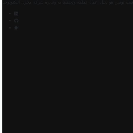
فيت تونس هو دليل أعمال تملكه وتحتفظ به وتديره
شركة مخزن التكنولوجيا