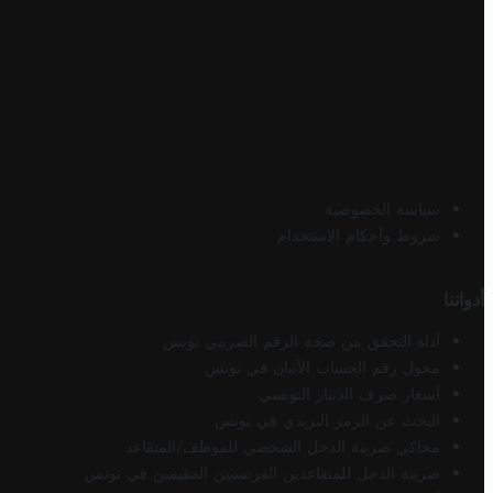
سياسة الخصوصية
شروط وأحكام الاستخدام
أدواتنا
أداة التحقق من صحة الرقم الضريبي تونس
محول رقم الحساب الآيبان في تونس
أسعار صرف الدينار التونسي
البحث عن الرمز البريدي في تونس
محاكي ضريبة الدخل الشخصي للموظف/المتقاعد
ضريبة الدخل للمتقاعدين الفرنسيين المقيمين في تونس