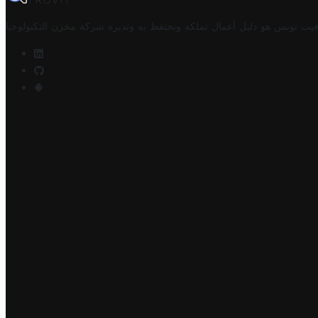
TROVIT
فيت تونس هو دليل أعمال تملكه وتحتفظ به وتديره
شركة مخزن التكنولوجيا