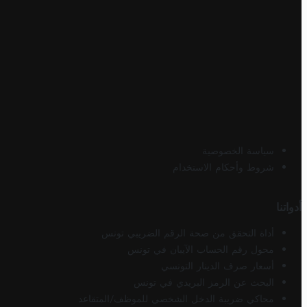
سياسة الخصوصية
شروط وأحكام الاستخدام
أدواتنا
أداة التحقق من صحة الرقم الضريبي تونس
محول رقم الحساب الآيبان في تونس
أسعار صرف الدينار التونسي
البحث عن الرمز البريدي في تونس
محاكي ضريبة الدخل الشخصي للموظف/المتقاعد