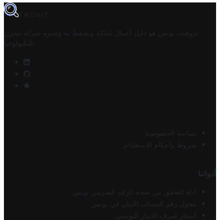
TROVIT
تروفيت تونس هو دليل أعمال تملكه وتحتفظ به وتديره
شركة مخزن
.
التكنولوجيا
سياسة الخصوصية
شروط وأحكام الاستخدام
أدواتنا
أداة التحقق من صحة الرقم الضريبي تونس
محول رقم الحساب الآيبان في تونس
أسعار صرف الدينار التونسي