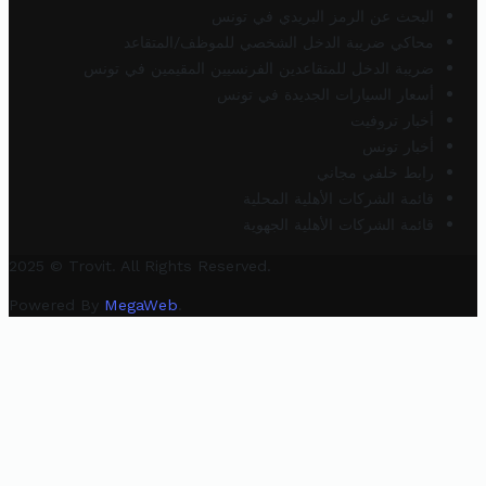
البحث عن الرمز البريدي في تونس
محاكي ضريبة الدخل الشخصي للموظف/المتقاعد
ضريبة الدخل للمتقاعدين الفرنسيين المقيمين في تونس
أسعار السيارات الجديدة في تونس
أخبار تروفيت
أخبار تونس
رابط خلفي مجاني
قائمة الشركات الأهلية المحلية
قائمة الشركات الأهلية الجهوية
2025 © Trovit. All Rights Reserved.
Powered By
MegaWeb
.