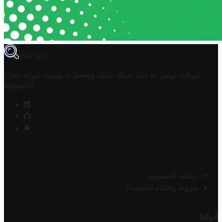
TROVIT
تروفيت تونس هو دليل أعمال تملكه وتحتفظ به وتديره
شركة مخزن
.
التكنولوجيا
سياسة الخصوصية
شروط وأحكام الاستخدام
أدواتنا