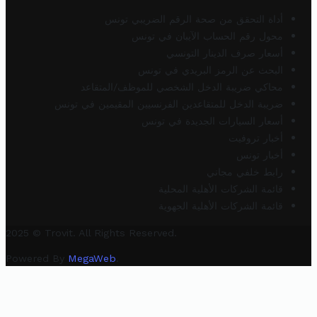
أداة التحقق من صحة الرقم الضريبي تونس
محول رقم الحساب الآيبان في تونس
أسعار صرف الدينار التونسي
البحث عن الرمز البريدي في تونس
محاكي ضريبة الدخل الشخصي للموظف/المتقاعد
ضريبة الدخل للمتقاعدين الفرنسيين المقيمين في تونس
أسعار السيارات الجديدة في تونس
أخبار تروفيت
أخبار تونس
رابط خلفي مجاني
قائمة الشركات الأهلية المحلية
قائمة الشركات الأهلية الجهوية
2025 © Trovit. All Rights Reserved.
Powered By
MegaWeb
.