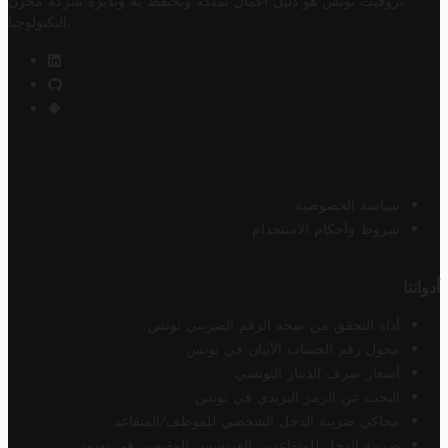
تروفيت تونس هو دليل أعمال تملكه وتحتفظ به وتديره
شركة مخزن
.
التكنولوجيا
سياسة الخصوصية
شروط وأحكام الاستخدام
أدواتنا
أداة التحقق من صحة الرقم الضريبي تونس
محول رقم الحساب الآيبان في تونس
أسعار صرف الدينار التونسي
البحث عن الرمز البريدي في تونس
محاكي ضريبة الدخل الشخصي للموظف/المتقاعد
ضريبة الدخل للمتقاعدين الفرنسيين المقيمين في تونس