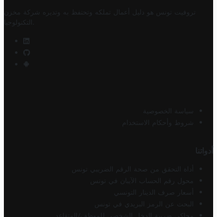
تروفيت تونس هو دليل أعمال تملكه وتحتفظ به وتديره
شركة مخزن
.
التكنولوجيا
سياسة الخصوصية
شروط وأحكام الاستخدام
أدواتنا
أداة التحقق من صحة الرقم الضريبي تونس
محول رقم الحساب الآيبان في تونس
أسعار صرف الدينار التونسي
البحث عن الرمز البريدي في تونس
محاكي ضريبة الدخل الشخصي للموظف/المتقاعد