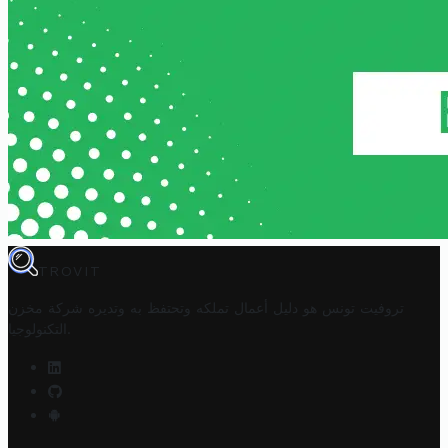
TROVIT
تروفيت تونس هو دليل أعمال تملكه وتحتفظ به وتديره
شركة مخزن
.
التكنولوجيا