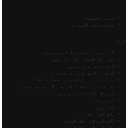
سياسة الخصوصية
شروط وأحكام الاستخدام
أدواتنا
أداة التحقق من صحة الرقم الضريبي تونس
محول رقم الحساب الآيبان في تونس
أسعار صرف الدينار التونسي
البحث عن الرمز البريدي في تونس
محاكي ضريبة الدخل الشخصي للموظف/المتقاعد
ضريبة الدخل للمتقاعدين الفرنسيين المقيمين في تونس
أسعار السيارات الجديدة في تونس
أخبار تروفيت
أخبار تونس
رابط خلفي مجاني
قائمة الشركات الأهلية المحلية