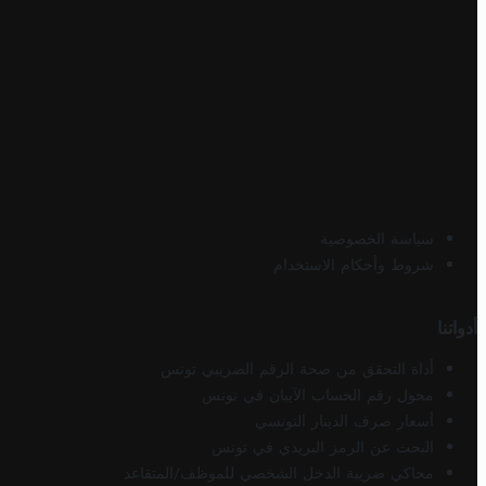
سياسة الخصوصية
شروط وأحكام الاستخدام
أدواتنا
أداة التحقق من صحة الرقم الضريبي تونس
محول رقم الحساب الآيبان في تونس
أسعار صرف الدينار التونسي
البحث عن الرمز البريدي في تونس
محاكي ضريبة الدخل الشخصي للموظف/المتقاعد