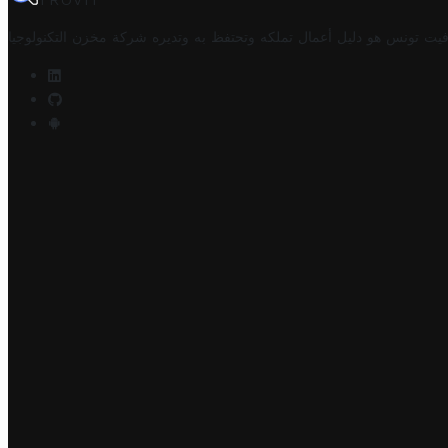
TROVIT
فيت تونس هو دليل أعمال تملكه وتحتفظ به وتديره
شركة مخزن التكنولوجيا