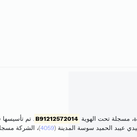
B91212572014
. تم تأسيسها في 9 سبتمبر 2014 برأس
4059
)، الشركة مسج