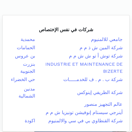
شركات في نفس الإختصاص
جامعي للالمنيوم
محمدية
شركة المين ش ذ م م
الحمامات
شركة توش أ تو ش ش م م
بن عروس
INDUSTRIE ET MAINTENANCE DE
بنزرت
BIZERTE
الجنوبية
شركة ب . م . ف للخدمـــــات
حي الخضراء
مدنين
شركة الظريفي إينوكس
الشمالية
عالم التجهيز منصور
أينرجي سيستام إنوفيشن تونيزيا ش م م
شركة القنطاوي بي في سي والالمنيوم
اكودة