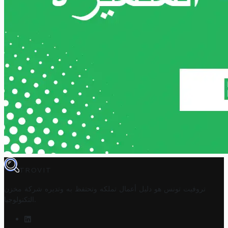
TROVIT
تروفيت تونس هو دليل أعمال تملكه وتحتفظ به وتديره
شركة مخزن
.
التكنولوجيا