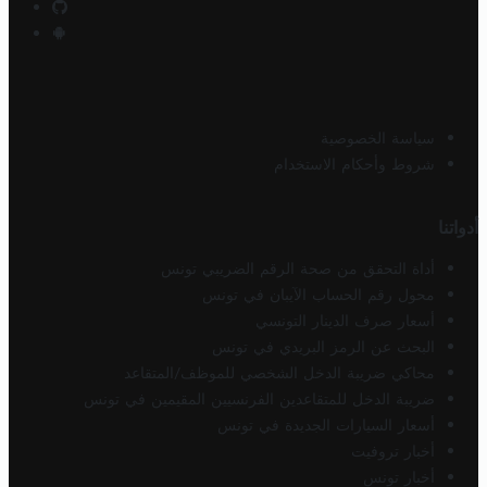
سياسة الخصوصية
شروط وأحكام الاستخدام
أدواتنا
أداة التحقق من صحة الرقم الضريبي تونس
محول رقم الحساب الآيبان في تونس
أسعار صرف الدينار التونسي
البحث عن الرمز البريدي في تونس
محاكي ضريبة الدخل الشخصي للموظف/المتقاعد
ضريبة الدخل للمتقاعدين الفرنسيين المقيمين في تونس
أسعار السيارات الجديدة في تونس
أخبار تروفيت
أخبار تونس