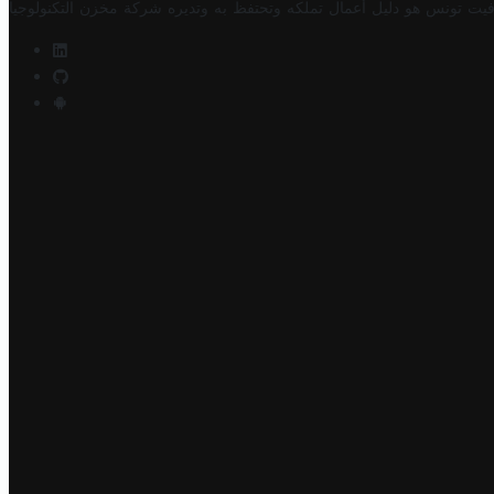
فيت تونس هو دليل أعمال تملكه وتحتفظ به وتديره
شركة مخزن التكنولوجيا