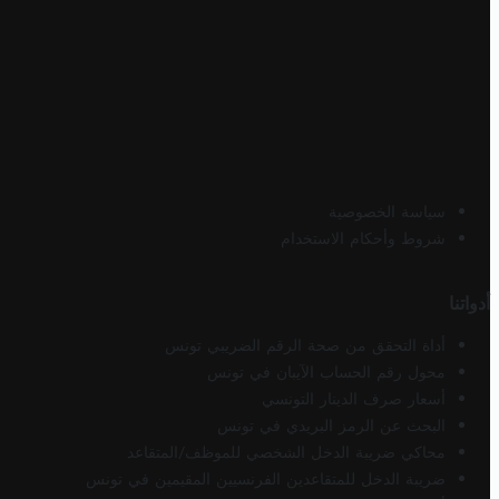
سياسة الخصوصية
شروط وأحكام الاستخدام
أدواتنا
أداة التحقق من صحة الرقم الضريبي تونس
محول رقم الحساب الآيبان في تونس
أسعار صرف الدينار التونسي
البحث عن الرمز البريدي في تونس
محاكي ضريبة الدخل الشخصي للموظف/المتقاعد
ضريبة الدخل للمتقاعدين الفرنسيين المقيمين في تونس