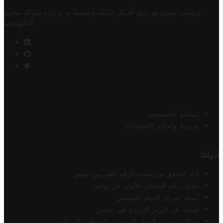
تروفيت تونس هو دليل أعمال تملكه وتحتفظ به وتديره
شركة مخزن
.
التكنولوجيا
سياسة الخصوصية
شروط وأحكام الاستخدام
أدواتنا
أداة التحقق من صحة الرقم الضريبي تونس
محول رقم الحساب الآيبان في تونس
أسعار صرف الدينار التونسي
البحث عن الرمز البريدي في تونس
محاكي ضريبة الدخل الشخصي للموظف/المتقاعد