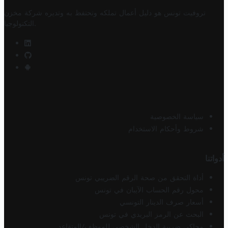
تروفيت تونس هو دليل أعمال تملكه وتحتفظ به وتديره
شركة مخزن
.
التكنولوجيا
سياسة الخصوصية
شروط وأحكام الاستخدام
أدواتنا
أداة التحقق من صحة الرقم الضريبي تونس
محول رقم الحساب الآيبان في تونس
أسعار صرف الدينار التونسي
البحث عن الرمز البريدي في تونس
محاكي ضريبة الدخل الشخصي للموظف/المتقاعد