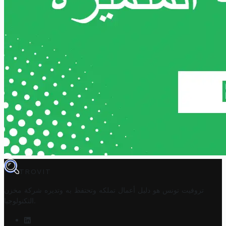
TROVIT
تروفيت تونس هو دليل أعمال تملكه وتحتفظ به وتديره
شركة مخزن
.
التكنولوجيا