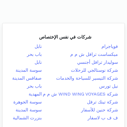
شركات في نفس الإختصاص
فوياجرام
نابل
ميكساست ترافل ش م م
باب بحر
سوليدار ترافل أجنسي
نابل
شركة نوستالجي للرحلات
سوسة المدينة
شركة التيسير للسياحة والخدمات
صفاقس المدينة
نيل تورس
باب بحر
شركة WIND WING VOYAGES ش م م
المهدية
شركة تينك ترفل
سوسة الجوهرة
شركة حنين للأسفار
سوسة المدينة
ف ف ب لاسفار
بنزرت الشمالية