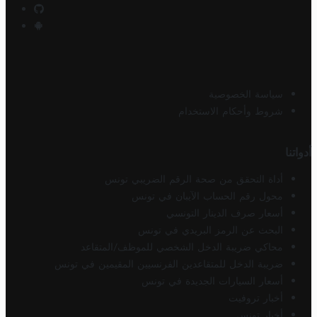
سياسة الخصوصية
شروط وأحكام الاستخدام
أدواتنا
أداة التحقق من صحة الرقم الضريبي تونس
محول رقم الحساب الآيبان في تونس
أسعار صرف الدينار التونسي
البحث عن الرمز البريدي في تونس
محاكي ضريبة الدخل الشخصي للموظف/المتقاعد
ضريبة الدخل للمتقاعدين الفرنسيين المقيمين في تونس
أسعار السيارات الجديدة في تونس
أخبار تروفيت
أخبار تونس