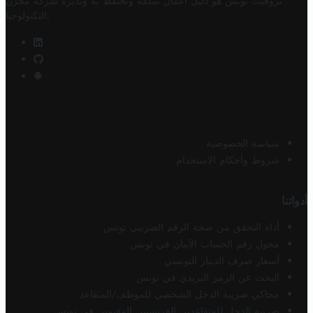
تروفيت تونس هو دليل أعمال تملكه وتحتفظ به وتديره
شركة مخزن
.
التكنولوجيا
سياسة الخصوصية
شروط وأحكام الاستخدام
أدواتنا
أداة التحقق من صحة الرقم الضريبي تونس
محول رقم الحساب الآيبان في تونس
أسعار صرف الدينار التونسي
البحث عن الرمز البريدي في تونس
محاكي ضريبة الدخل الشخصي للموظف/المتقاعد
ضريبة الدخل للمتقاعدين الفرنسيين المقيمين في تونس