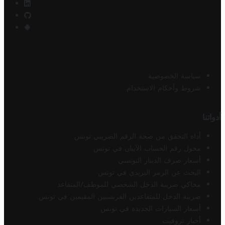
سياسة الخصوصية
شروط وأحكام الاستخدام
أدواتنا
أداة التحقق من صحة الرقم الضريبي تونس
محول رقم الحساب الآيبان في تونس
أسعار صرف الدينار التونسي
البحث عن الرمز البريدي في تونس
محاكي ضريبة الدخل الشخصي للموظف/المتقاعد
ضريبة الدخل للمتقاعدين الفرنسيين المقيمين في تونس
أسعار السيارات الجديدة في تونس
أخبار تروفيت