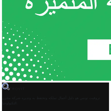
TROVIT
تروفيت تونس هو دليل أعمال تملكه وتحتفظ به وتديره
شركة مخزن
.
التكنولوجيا