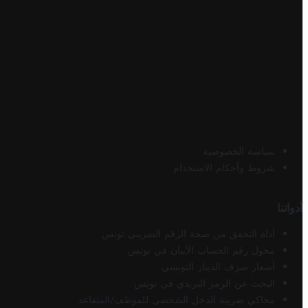
سياسة الخصوصية
شروط وأحكام الاستخدام
أدواتنا
أداة التحقق من صحة الرقم الضريبي تونس
محول رقم الحساب الآيبان في تونس
أسعار صرف الدينار التونسي
البحث عن الرمز البريدي في تونس
محاكي ضريبة الدخل الشخصي للموظف/المتقاعد