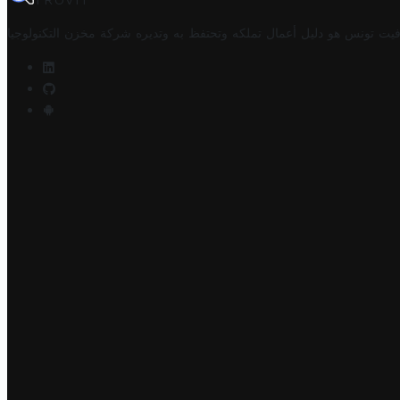
TROVIT
فيت تونس هو دليل أعمال تملكه وتحتفظ به وتديره
شركة مخزن التكنولوجيا