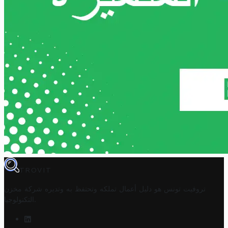
TROVIT
تروفيت تونس هو دليل أعمال تملكه وتحتفظ به وتديره
شركة مخزن
.
التكنولوجيا