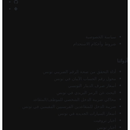
سياسة الخصوصية
شروط وأحكام الاستخدام
أدواتنا
أداة التحقق من صحة الرقم الضريبي تونس
محول رقم الحساب الآيبان في تونس
أسعار صرف الدينار التونسي
البحث عن الرمز البريدي في تونس
محاكي ضريبة الدخل الشخصي للموظف/المتقاعد
ضريبة الدخل للمتقاعدين الفرنسيين المقيمين في تونس
أسعار السيارات الجديدة في تونس
أخبار تروفيت
أخبار تونس