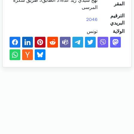
نهج سيدي زيد عد18د الطابق3 طريق سكرة
المقر
المرسى
الترقيم
2046
البريدي
الولاية
تونس