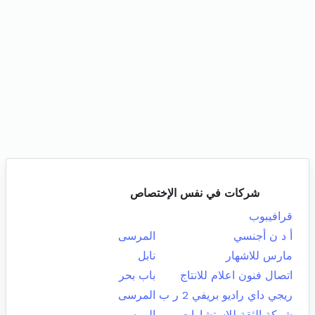
شركات في نفس الإختصاص
قرافيبوب
أ د ن أجنسي
المرسى
مارس للاشهار
نابل
اتصال فنون اعلام للانتاج
باب بحر
ريجي داي راديو بريفي 2 ر ب
المرسى
شركة الثقة للإستشارات
المرسى