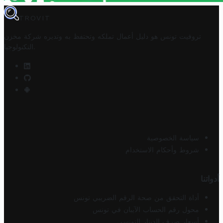
TROVIT
تروفيت تونس هو دليل أعمال تملكه وتحتفظ به وتديره
شركة مخزن
.
التكنولوجيا
سياسة الخصوصية
شروط وأحكام الاستخدام
أدواتنا
أداة التحقق من صحة الرقم الضريبي تونس
محول رقم الحساب الآيبان في تونس
أسعار صرف الدينار التونسي