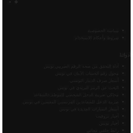
سياسة الخصوصية
شروط وأحكام الاستخدام
أدواتنا
أداة التحقق من صحة الرقم الضريبي تونس
محول رقم الحساب الآيبان في تونس
أسعار صرف الدينار التونسي
البحث عن الرمز البريدي في تونس
محاكي ضريبة الدخل الشخصي للموظف/المتقاعد
ضريبة الدخل للمتقاعدين الفرنسيين المقيمين في تونس
أسعار السيارات الجديدة في تونس
أخبار تروفيت
أخبار تونس
رابط خلفي مجاني