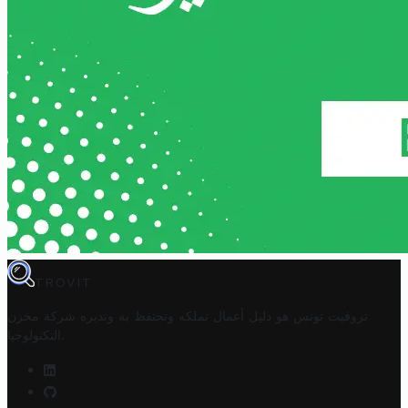
TROVIT
تروفيت تونس هو دليل أعمال تملكه وتحتفظ به وتديره
شركة مخزن
.
التكنولوجيا