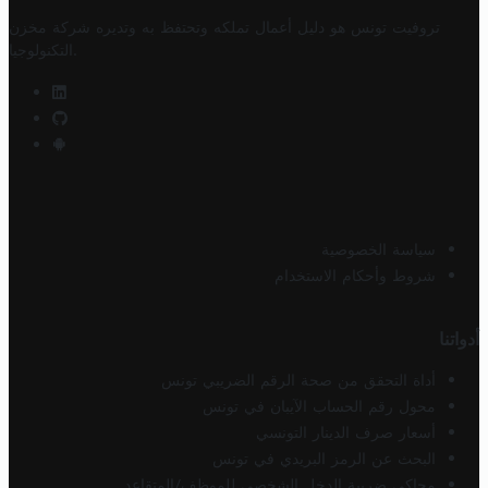
تروفيت تونس هو دليل أعمال تملكه وتحتفظ به وتديره
شركة مخزن
.
التكنولوجيا
سياسة الخصوصية
شروط وأحكام الاستخدام
أدواتنا
أداة التحقق من صحة الرقم الضريبي تونس
محول رقم الحساب الآيبان في تونس
أسعار صرف الدينار التونسي
البحث عن الرمز البريدي في تونس
محاكي ضريبة الدخل الشخصي للموظف/المتقاعد