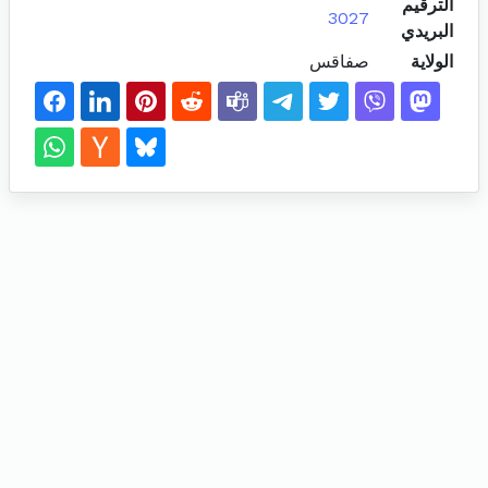
الترقيم
3027
البريدي
الولاية
صفاقس