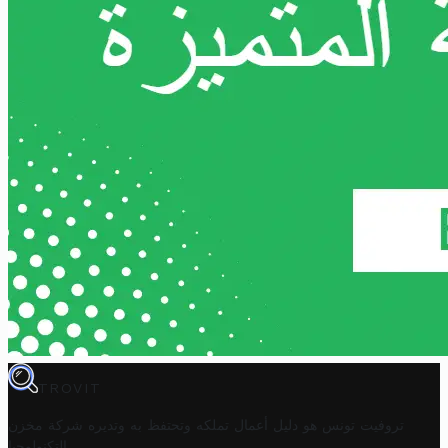
TROVIT
تروفيت تونس هو دليل أعمال تملكه وتحتفظ به وتديره
شركة مخزن
.
التكنولوجيا