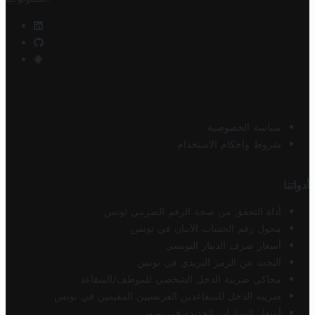
سياسة الخصوصية
شروط وأحكام الاستخدام
أدواتنا
أداة التحقق من صحة الرقم الضريبي تونس
محول رقم الحساب الآيبان في تونس
أسعار صرف الدينار التونسي
البحث عن الرمز البريدي في تونس
محاكي ضريبة الدخل الشخصي للموظف/المتقاعد
ضريبة الدخل للمتقاعدين الفرنسيين المقيمين في تونس
أسعار السيارات الجديدة في تونس