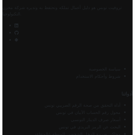
تروفيت تونس هو دليل أعمال تملكه وتحتفظ به وتديره
شركة مخزن
.
التكنولوجيا
سياسة الخصوصية
شروط وأحكام الاستخدام
أدواتنا
أداة التحقق من صحة الرقم الضريبي تونس
محول رقم الحساب الآيبان في تونس
أسعار صرف الدينار التونسي
البحث عن الرمز البريدي في تونس
محاكي ضريبة الدخل الشخصي للموظف/المتقاعد