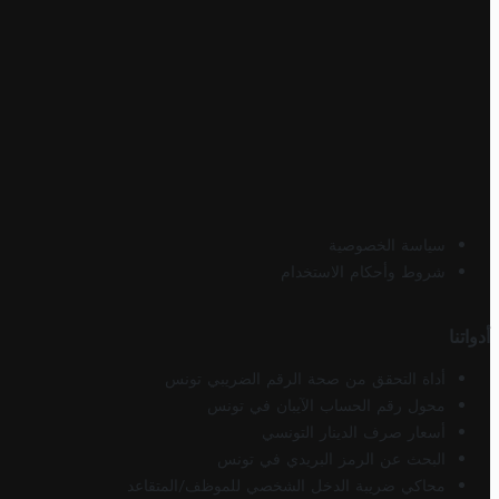
سياسة الخصوصية
شروط وأحكام الاستخدام
أدواتنا
أداة التحقق من صحة الرقم الضريبي تونس
محول رقم الحساب الآيبان في تونس
أسعار صرف الدينار التونسي
البحث عن الرمز البريدي في تونس
محاكي ضريبة الدخل الشخصي للموظف/المتقاعد