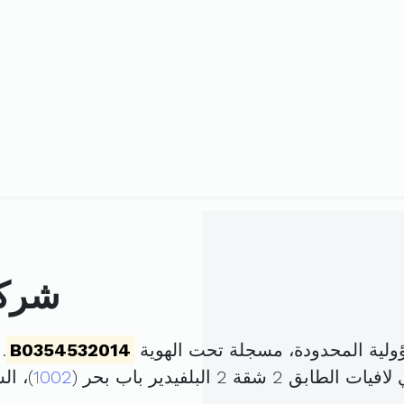
شركة
ولية المحدودة، مسجلة تحت الهوية
B0354532014
. ت
1002
)، ا