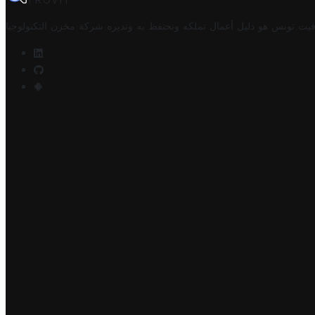
TROVIT
فيت تونس هو دليل أعمال تملكه وتحتفظ به وتديره
شركة مخزن التكنولوجيا