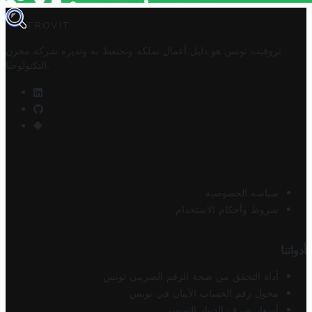
TROVIT
تروفيت تونس هو دليل أعمال تملكه وتحتفظ به وتديره
شركة مخزن
.
التكنولوجيا
سياسة الخصوصية
شروط وأحكام الاستخدام
أدواتنا
أداة التحقق من صحة الرقم الضريبي تونس
محول رقم الحساب الآيبان في تونس
أسعار صرف الدينار التونسي