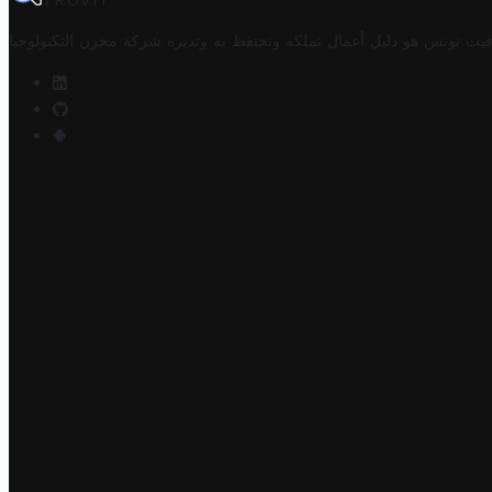
TROVIT
فيت تونس هو دليل أعمال تملكه وتحتفظ به وتديره
شركة مخزن التكنولوجيا