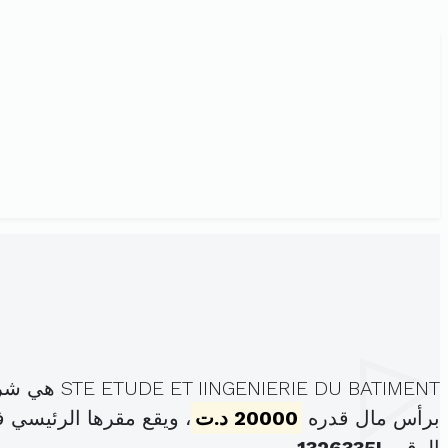
STE ETUDE ET IINGENIERIE DU BATIMENT هي شركة ذات المسؤولية المحدودة، مسجلة تحت الهوية
برأس مال قدره
20000 د.ت
، ويقع مقرها الرئيسي في عدد5 شارع الرائد البجاوي