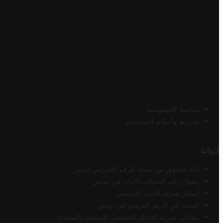
سياسة الخصوصية
شروط وأحكام الاستخدام
أدواتنا
أداة التحقق من صحة الرقم الضريبي تونس
محول رقم الحساب الآيبان في تونس
أسعار صرف الدينار التونسي
البحث عن الرمز البريدي في تونس
محاكي ضريبة الدخل الشخصي للموظف/المتقاعد