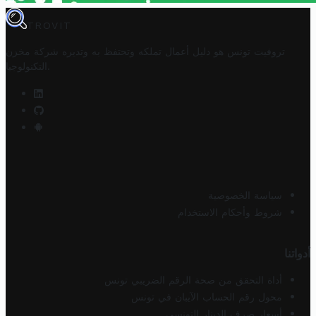
TROVIT
تروفيت تونس هو دليل أعمال تملكه وتحتفظ به وتديره
شركة مخزن
.
التكنولوجيا
سياسة الخصوصية
شروط وأحكام الاستخدام
أدواتنا
أداة التحقق من صحة الرقم الضريبي تونس
محول رقم الحساب الآيبان في تونس
أسعار صرف الدينار التونسي