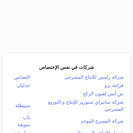
شركات في نفس الإختصاص
شركة راسين للانتاج المسرحي
التضامن
فراغة برو
جدليان
ش أنس لفنون الركح
شركة سانبراي ستوريز للإنتاج و التوزيع
سبيطلة
المسرحي
باب
شركة المسرح الموحد
سويقة
حنبعل للانتاج والتوزيع الفني
دوار هيشر