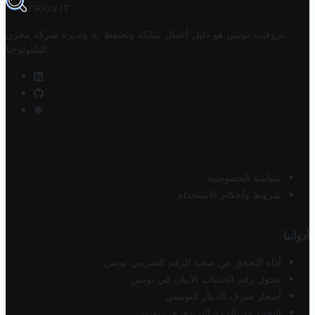
TROVIT
تروفيت تونس هو دليل أعمال تملكه وتحتفظ به وتديره
شركة مخزن
.
التكنولوجيا
سياسة الخصوصية
شروط وأحكام الاستخدام
أدواتنا
أداة التحقق من صحة الرقم الضريبي تونس
محول رقم الحساب الآيبان في تونس
أسعار صرف الدينار التونسي
البحث عن الرمز البريدي في تونس