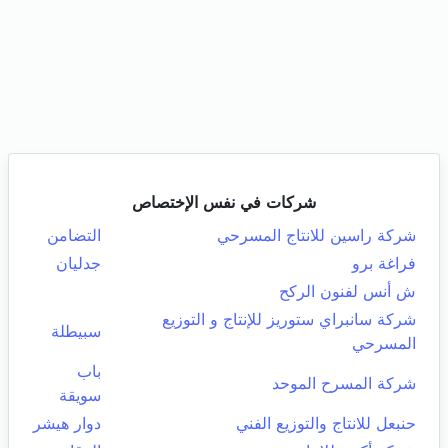
شركات في نفس الإختصاص
شركة راسين للانتاج المسرحي
التضامن
فراغة برو
جدليان
ش أنس لفنون الركح
شركة سانبراي ستوريز للإنتاج و التوزيع
سبيطلة
المسرحي
باب
شركة المسرح الموحد
سويقة
حنبعل للانتاج والتوزيع الفني
دوار هيشر