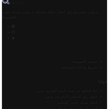
TROVIT
تروفيت تونس هو دليل أعمال تملكه وتحتفظ به وتديره
شركة مخزن
.
التكنولوجيا
سياسة الخصوصية
شروط وأحكام الاستخدام
أدواتنا
أداة التحقق من صحة الرقم الضريبي تونس
محول رقم الحساب الآيبان في تونس
أسعار صرف الدينار التونسي
البحث عن الرمز البريدي في تونس