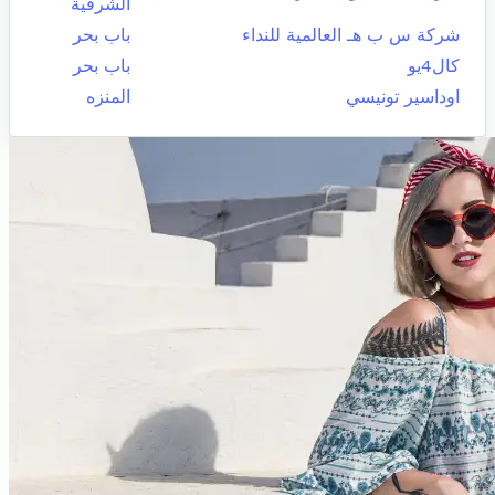
الشرقية
شركة س ب هـ العالمية للنداء
باب بحر
كال4يو
باب بحر
اوداسير تونيسي
المنزه