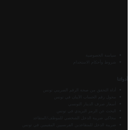
سياسة الخصوصية
شروط وأحكام الاستخدام
أدواتنا
أداة التحقق من صحة الرقم الضريبي تونس
محول رقم الحساب الآيبان في تونس
أسعار صرف الدينار التونسي
البحث عن الرمز البريدي في تونس
محاكي ضريبة الدخل الشخصي للموظف/المتقاعد
ضريبة الدخل للمتقاعدين الفرنسيين المقيمين في تونس