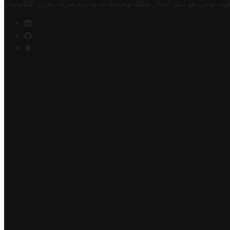
فيت تونس هو دليل أعمال تملكه وتحتفظ به وتديره
شركة مخزن التكنولوجيا