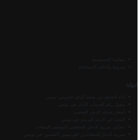
سياسة الخصوصية
شروط وأحكام الاستخدام
أدواتنا
أداة التحقق من صحة الرقم الضريبي تونس
محول رقم الحساب الآيبان في تونس
أسعار صرف الدينار التونسي
البحث عن الرمز البريدي في تونس
محاكي ضريبة الدخل الشخصي للموظف/المتقاعد
ضريبة الدخل للمتقاعدين الفرنسيين المقيمين في تونس