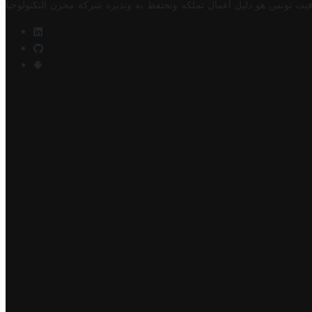
فيت تونس هو دليل أعمال تملكه وتحتفظ به وتديره
شركة مخزن التكنولوجيا