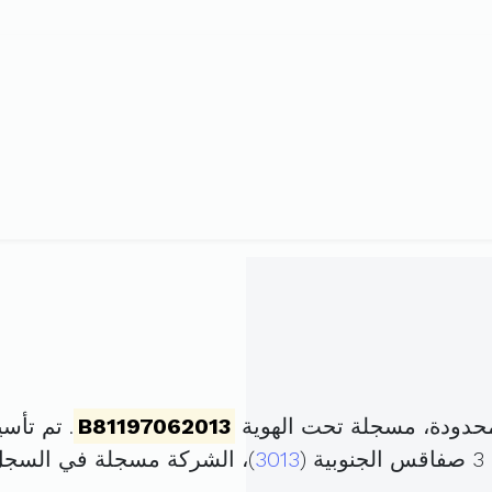
حدودة، مسجلة تحت الهوية
B81197062013
. تم تأسيسها في 4 نوف
(
3013
)، الشركة مسجلة في السج