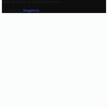
2025 © Trovit. All Rights Reserved.
Powered By
MegaWeb
.