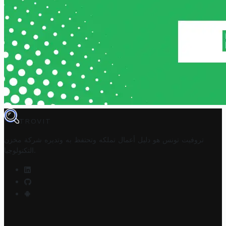
TROVIT
تروفيت تونس هو دليل أعمال تملكه وتحتفظ به وتديره
شركة مخزن
.
التكنولوجيا