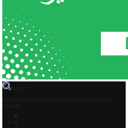
TROVIT
تروفيت تونس هو دليل أعمال تملكه وتحتفظ به وتديره
شركة مخزن
.
التكنولوجيا