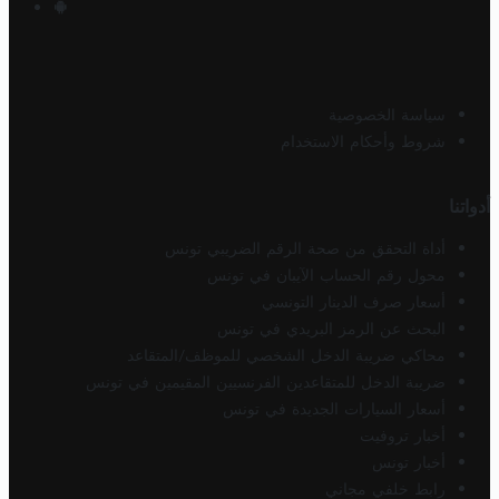
سياسة الخصوصية
شروط وأحكام الاستخدام
أدواتنا
أداة التحقق من صحة الرقم الضريبي تونس
محول رقم الحساب الآيبان في تونس
أسعار صرف الدينار التونسي
البحث عن الرمز البريدي في تونس
محاكي ضريبة الدخل الشخصي للموظف/المتقاعد
ضريبة الدخل للمتقاعدين الفرنسيين المقيمين في تونس
أسعار السيارات الجديدة في تونس
أخبار تروفيت
أخبار تونس
رابط خلفي مجاني