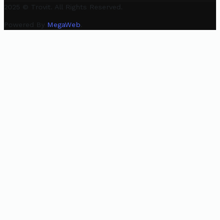
2025 © Trovit. All Rights Reserved.
Powered By
MegaWeb
.