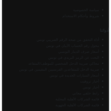
سياسة الخصوصية
شروط وأحكام الاستخدام
أدواتنا
أداة التحقق من صحة الرقم الضريبي تونس
محول رقم الحساب الآيبان في تونس
أسعار صرف الدينار التونسي
البحث عن الرمز البريدي في تونس
محاكي ضريبة الدخل الشخصي للموظف/المتقاعد
ضريبة الدخل للمتقاعدين الفرنسيين المقيمين في تونس
أسعار السيارات الجديدة في تونس
أخبار تروفيت
أخبار تونس
رابط خلفي مجاني
قائمة الشركات الأهلية المحلية
قائمة الشركات الأهلية الجهوية