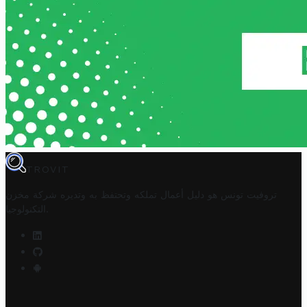
TROVIT
تروفيت تونس هو دليل أعمال تملكه وتحتفظ به وتديره
شركة مخزن
.
التكنولوجيا