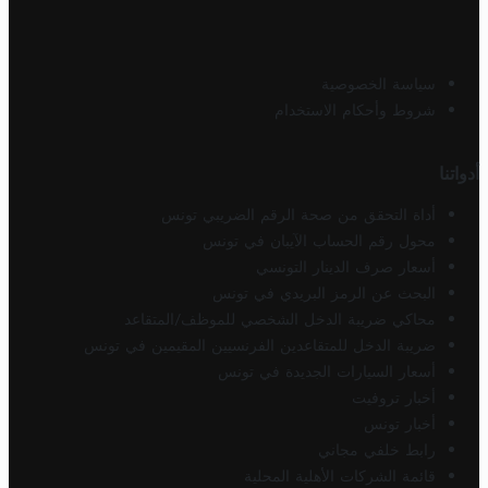
سياسة الخصوصية
شروط وأحكام الاستخدام
أدواتنا
أداة التحقق من صحة الرقم الضريبي تونس
محول رقم الحساب الآيبان في تونس
أسعار صرف الدينار التونسي
البحث عن الرمز البريدي في تونس
محاكي ضريبة الدخل الشخصي للموظف/المتقاعد
ضريبة الدخل للمتقاعدين الفرنسيين المقيمين في تونس
أسعار السيارات الجديدة في تونس
أخبار تروفيت
أخبار تونس
رابط خلفي مجاني
قائمة الشركات الأهلية المحلية