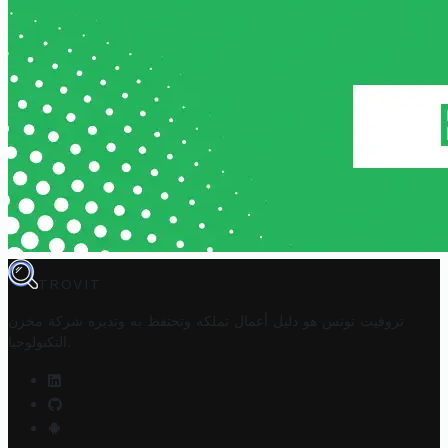
TROVIT
تروفيت تونس هو دليل أعمال تملكه وتحتفظ به وتديره
شركة مخزن
.
التكنولوجيا