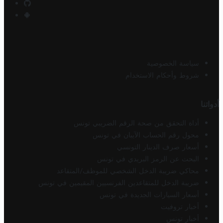
سياسة الخصوصية
شروط وأحكام الاستخدام
أدواتنا
أداة التحقق من صحة الرقم الضريبي تونس
محول رقم الحساب الآيبان في تونس
أسعار صرف الدينار التونسي
البحث عن الرمز البريدي في تونس
محاكي ضريبة الدخل الشخصي للموظف/المتقاعد
ضريبة الدخل للمتقاعدين الفرنسيين المقيمين في تونس
أسعار السيارات الجديدة في تونس
أخبار تروفيت
أخبار تونس