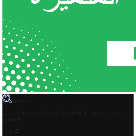
TROVIT
تروفيت تونس هو دليل أعمال تملكه وتحتفظ به وتديره
شركة مخزن
.
التكنولوجيا