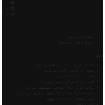
سياسة الخصوصية
شروط وأحكام الاستخدام
أدواتنا
أداة التحقق من صحة الرقم الضريبي تونس
محول رقم الحساب الآيبان في تونس
أسعار صرف الدينار التونسي
البحث عن الرمز البريدي في تونس
محاكي ضريبة الدخل الشخصي للموظف/المتقاعد
ضريبة الدخل للمتقاعدين الفرنسيين المقيمين في تونس
أسعار السيارات الجديدة في تونس
أخبار تروفيت