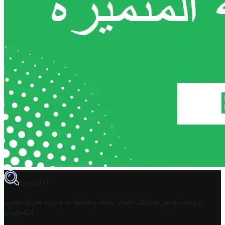
TROVIT
تروفيت تونس هو دليل أعمال تملكه وتحتفظ به وتديره
شركة مخزن
.
التكنولوجيا