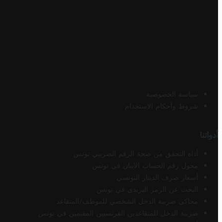
سياسة الخصوصية
شروط وأحكام الاستخدام
أدواتنا
أداة التحقق من صحة الرقم الضريبي تونس
محول رقم الحساب الآيبان في تونس
أسعار صرف الدينار التونسي
البحث عن الرمز البريدي في تونس
محاكي ضريبة الدخل الشخصي للموظف/المتقاعد
ضريبة الدخل للمتقاعدين الفرنسيين المقيمين في تونس