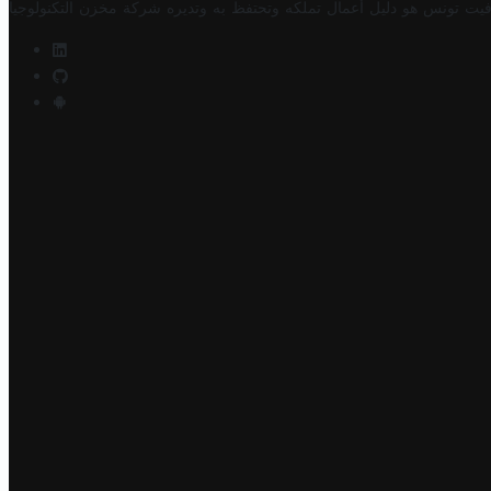
فيت تونس هو دليل أعمال تملكه وتحتفظ به وتديره
شركة مخزن التكنولوجيا