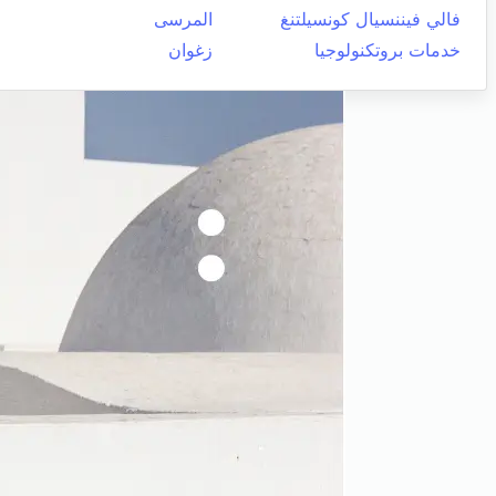
فالي فيننسيال كونسيلتنغ
المرسى
خدمات بروتكنولوجيا
زغوان