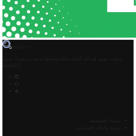
TROVIT
تروفيت تونس هو دليل أعمال تملكه وتحتفظ به وتديره
شركة مخزن
.
التكنولوجيا
سياسة الخصوصية
شروط وأحكام الاستخدام