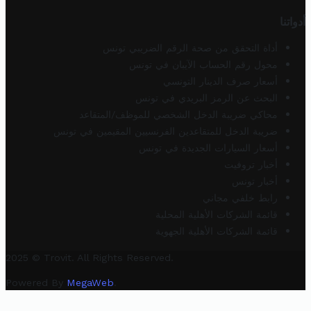
أدواتنا
أداة التحقق من صحة الرقم الضريبي تونس
محول رقم الحساب الآيبان في تونس
أسعار صرف الدينار التونسي
البحث عن الرمز البريدي في تونس
محاكي ضريبة الدخل الشخصي للموظف/المتقاعد
ضريبة الدخل للمتقاعدين الفرنسيين المقيمين في تونس
أسعار السيارات الجديدة في تونس
أخبار تروفيت
أخبار تونس
رابط خلفي مجاني
قائمة الشركات الأهلية المحلية
قائمة الشركات الأهلية الجهوية
2025 © Trovit. All Rights Reserved.
Powered By
MegaWeb
.