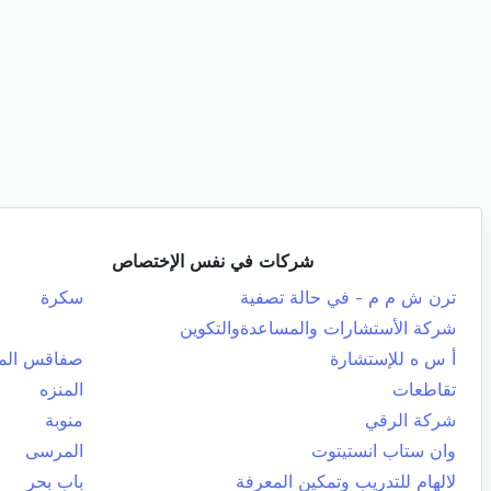
شركات في نفس الإختصاص
ترن ش م م - في حالة تصفية
سكرة
شركة الأستشارات والمساعدةوالتكوين
أ س ه للإستشارة
صفاقس المد
تقاطعات
المنزه
شركة الرقي
منوبة
وان ستاب انستيتوت
المرسى
لالهام للتدريب وتمكين المعرفة
باب بحر