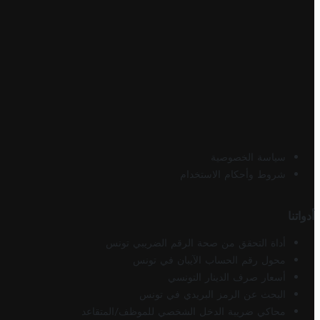
سياسة الخصوصية
شروط وأحكام الاستخدام
أدواتنا
أداة التحقق من صحة الرقم الضريبي تونس
محول رقم الحساب الآيبان في تونس
أسعار صرف الدينار التونسي
البحث عن الرمز البريدي في تونس
محاكي ضريبة الدخل الشخصي للموظف/المتقاعد