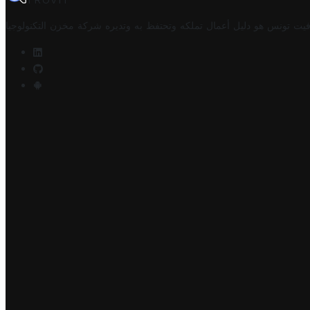
TROVIT
فيت تونس هو دليل أعمال تملكه وتحتفظ به وتديره
شركة مخزن التكنولوجيا