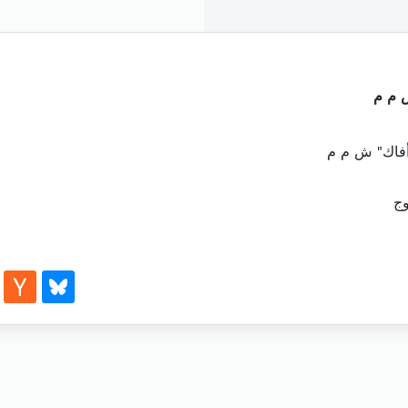
ش م م
أفاك" ش م م