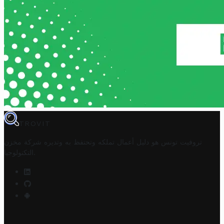
TROVIT
تروفيت تونس هو دليل أعمال تملكه وتحتفظ به وتديره
شركة مخزن
.
التكنولوجيا