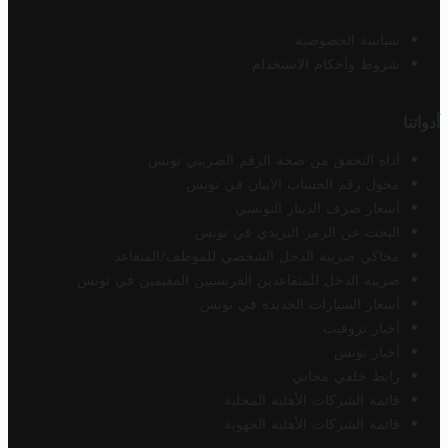
سياسة الخصوصية
شروط وأحكام الاستخدام
أدواتنا
أداة التحقق من صحة الرقم الضريبي تونس
محول رقم الحساب الآيبان في تونس
أسعار صرف الدينار التونسي
البحث عن الرمز البريدي في تونس
محاكي ضريبة الدخل الشخصي للموظف/المتقاعد
ضريبة الدخل للمتقاعدين الفرنسيين المقيمين في تونس
أسعار السيارات الجديدة في تونس
أخبار تروفيت
أخبار تونس
رابط خلفي مجاني
قائمة الشركات الأهلية المحلية
قائمة الشركات الأهلية الجهوية