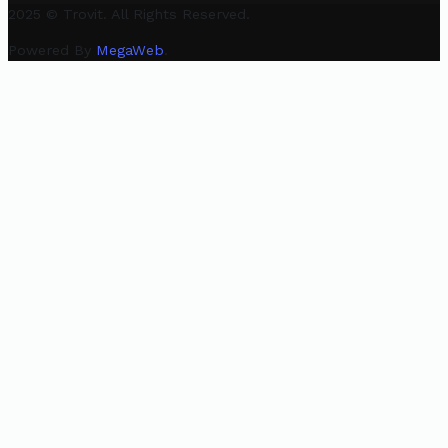
2025 © Trovit. All Rights Reserved.
Powered By
MegaWeb
.