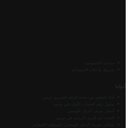
سياسة الخصوصية
شروط وأحكام الاستخدام
أدواتنا
أداة التحقق من صحة الرقم الضريبي تونس
محول رقم الحساب الآيبان في تونس
أسعار صرف الدينار التونسي
البحث عن الرمز البريدي في تونس
محاكي ضريبة الدخل الشخصي للموظف/المتقاعد