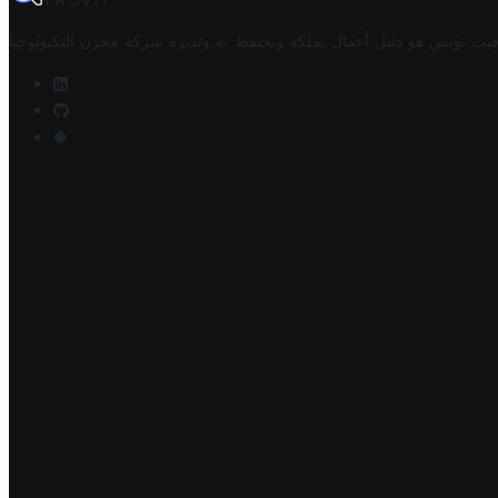
TROVIT
فيت تونس هو دليل أعمال تملكه وتحتفظ به وتديره
شركة مخزن التكنولوجيا