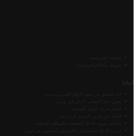
سياسة الخصوصية
شروط وأحكام الاستخدام
أدواتنا
أداة التحقق من صحة الرقم الضريبي تونس
محول رقم الحساب الآيبان في تونس
أسعار صرف الدينار التونسي
البحث عن الرمز البريدي في تونس
محاكي ضريبة الدخل الشخصي للموظف/المتقاعد
ضريبة الدخل للمتقاعدين الفرنسيين المقيمين في تونس