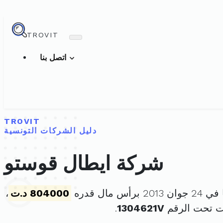
TROVIT
اتصل بنا
TROVIT
دليل الشركات التونسية
شركة ايطال قوستو
رأس مال قدره
804000 د.ت
،
ت تحت الرقم
1304621V
.