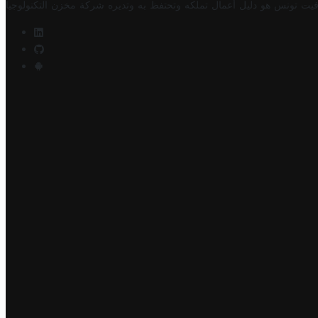
فيت تونس هو دليل أعمال تملكه وتحتفظ به وتديره
شركة مخزن التكنولوجيا